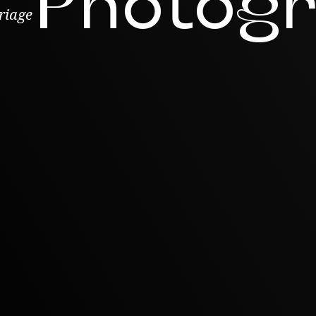
Photog
riage