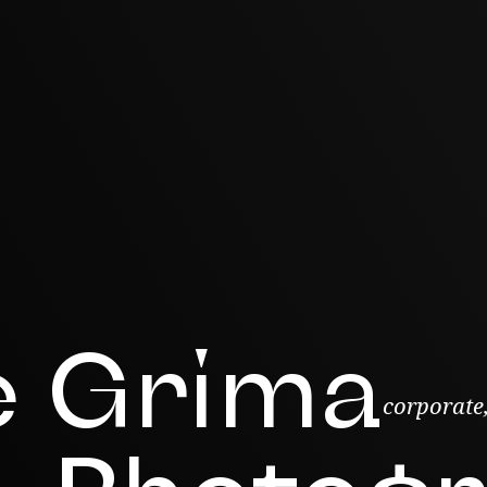
e Grima
corporate